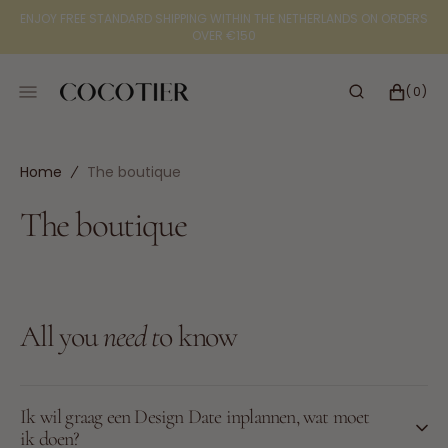
SKIP
ENJOY FREE STANDARD SHIPPING WITHIN THE NETHERLANDS ON ORDERS
TO
OVER €150
CONTENT
CART
0
(0)
ITEMS
Home
The boutique
The boutique
All you
need t
o know
Ik wil graag een Design Date inplannen, wat moet
ik doen?