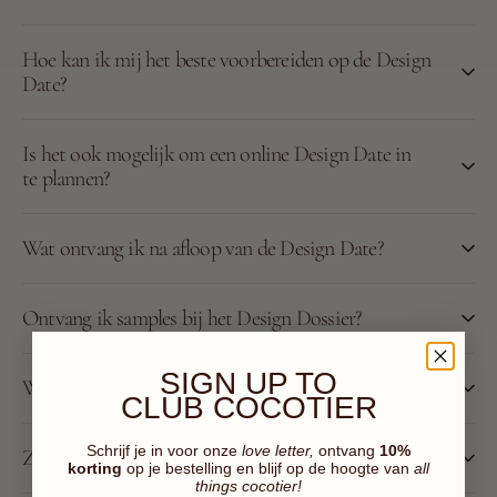
Hoe kan ik mij het beste voorbereiden op de Design
Date?
Is het ook mogelijk om een online Design Date in
te plannen?
Wat ontvang ik na afloop van de Design Date?
Ontvang ik samples bij het Design Dossier?
SIGN UP TO
Wat is de investering en hoe werkt het met betalen?
CLUB COCOTIER
Schrijf je in voor onze
love letter,
ontvang
10%
Zijn er revisies bij inbegrepen?
korting
op je bestelling en blijf op de hoogte van
all
things cocotier!